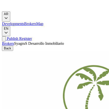
AR
Developments
Brokers
Map
EN
Publish
Register
Brokers
SyagruS Desarrollo Inmobiliario
Back