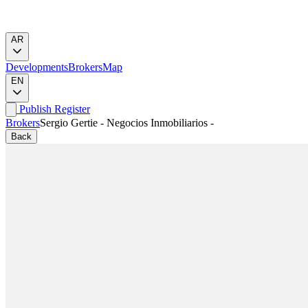
AR
Developments
Brokers
Map
EN
Publish
Register
Brokers
Sergio Gertie - Negocios Inmobiliarios -
Back