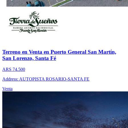
Terreno en Venta en Puerto General San Martín,
San Lorenzo, Santa Fé
ARS 74.500
Address: AUTOPISTA ROSARIO-SANTA FE
Venta