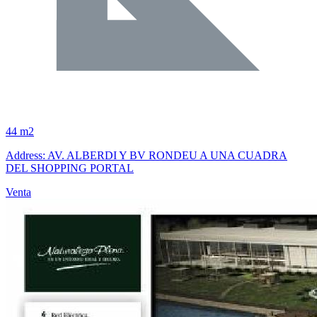
44 m2
Address: AV. ALBERDI Y BV RONDEU A UNA CUADRA
DEL SHOPPING PORTAL
Venta