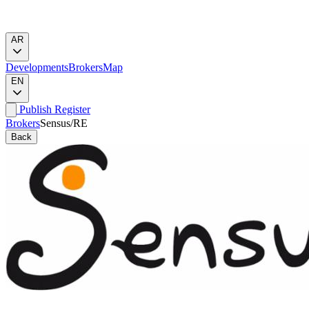
AR
Developments
Brokers
Map
EN
Publish
Register
Brokers
Sensus/RE
Back