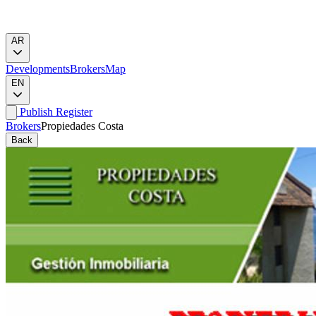
AR
Developments
Brokers
Map
EN
Publish
Register
Brokers
Propiedades Costa
Back