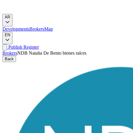
AR
Developments
Brokers
Map
EN
Publish
Register
Brokers
NDB Natalia De Bento bienes raíces
Back