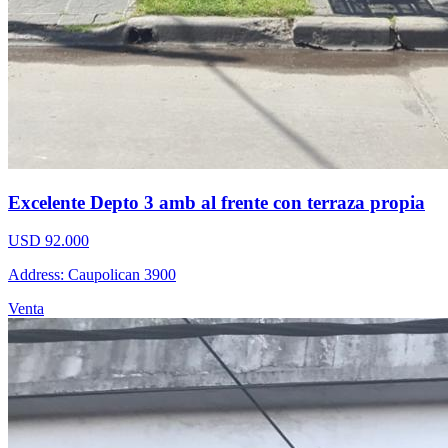
Excelente Depto 3 amb al frente con terraza propia
USD 92.000
Address: Caupolican 3900
Venta