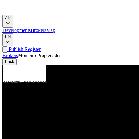
AR
Developments
Brokers
Map
EN
Publish
Register
Brokers
Monteiro Propiedades
Back