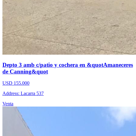
Depto 3 amb c/patio y cochera en &quotAmaneceres
de Canning&quot
USD 155.000
Address: Lacarra 537
Venta