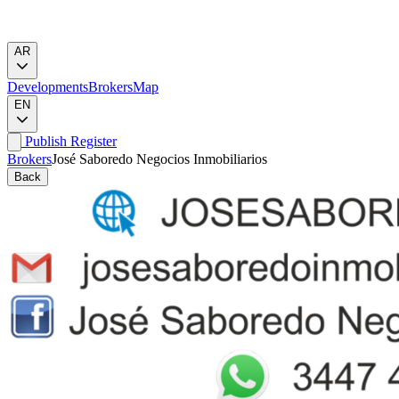
AR
Developments
Brokers
Map
EN
Publish
Register
Brokers
José Saboredo Negocios Inmobiliarios
Back