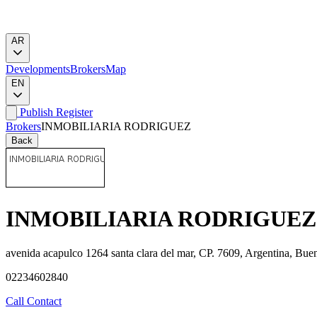
AR
Developments
Brokers
Map
EN
Publish
Register
Brokers
INMOBILIARIA RODRIGUEZ
Back
INMOBILIARIA RODRIGUEZ
avenida acapulco 1264 santa clara del mar, CP. 7609, Argentina, Bue
02234602840
Call
Contact