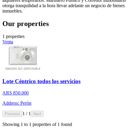
alquileres temporarios. Martillero Publico y Corredor inmobiliario
otorga tranquilidad a la hora llevar adelante un negocio de bienes
inmuebles.
Our properties
1 properties
Venta
Lote Céntrico todos los servicios
ARS 850.000
Address: Peròn
1 / 1
Previous
Next
Showing
1
to
1
properties of
1
found