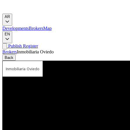
AR
Developments
Brokers
Map
EN
Publish
Register
Brokers
Inmobiliaria Oviedo
Back