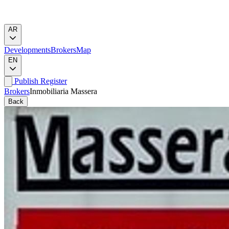
AR
Developments
Brokers
Map
EN
Publish
Register
Brokers
Inmobiliaria Massera
Back