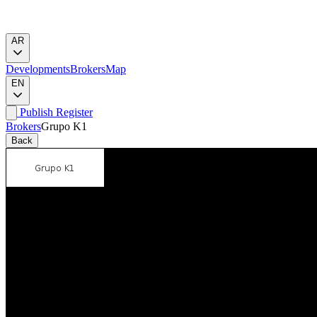
AR
Developments
Brokers
Map
EN
Publish
Register
Brokers
Grupo K1
Back