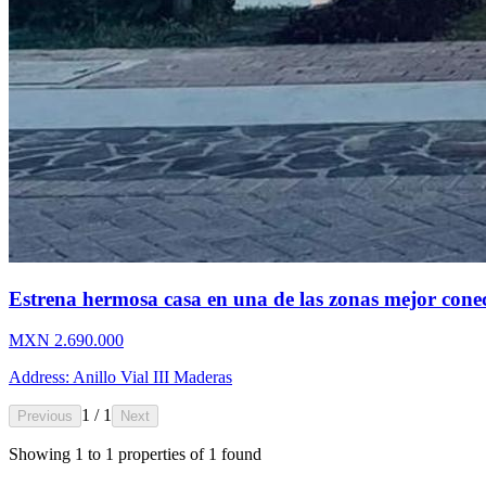
Estrena hermosa casa en una de las zonas mejor cone
MXN 2.690.000
Address: Anillo Vial III Maderas
1 / 1
Previous
Next
Showing
1
to
1
properties of
1
found