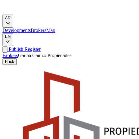
AR
Developments
Brokers
Map
EN
Publish
Register
Brokers
Garcia Cainzo Propiedades
Back