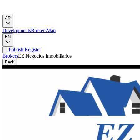
AR
Developments
Brokers
Map
EN
Publish
Register
Brokers
EZ Negocios Inmobiliarios
Back