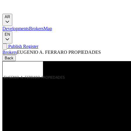
AR
Developments
Brokers
Map
EN
Publish
Register
Brokers
EUGENIO A. FERRARO PROPIEDADES
Back