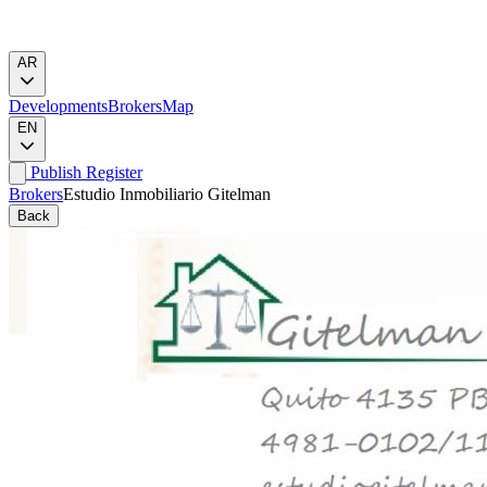
AR
Developments
Brokers
Map
EN
Publish
Register
Brokers
Estudio Inmobiliario Gitelman
Back