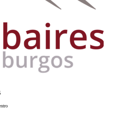
s
entro