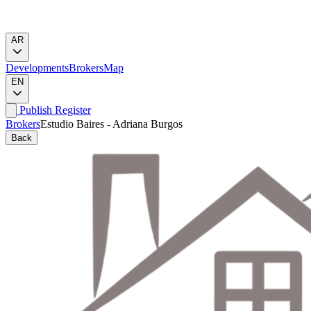
AR
Developments
Brokers
Map
EN
Publish
Register
Brokers
Estudio Baires - Adriana Burgos
Back