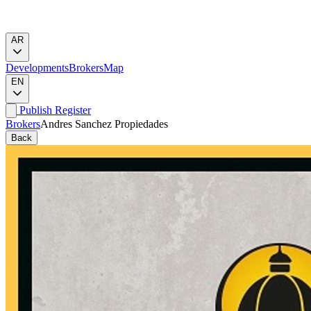
AR
Developments
Brokers
Map
EN
Publish
Register
Brokers
Andres Sanchez Propiedades
Back