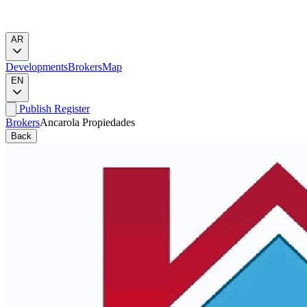
AR
Developments
Brokers
Map
EN
Publish
Register
Brokers
Ancarola Propiedades
Back