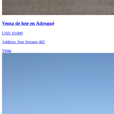
Venta de lote en Adrogué
USD 10.000
Address: Jose Serrano 482
Venta